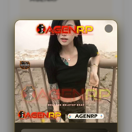
Penilaian
5 JUTA
Pengguna
PENGGUNA
Minimal Deposit
10.000 Ribu
Layanan Support
24/7
Platform
Multi-Device
PENAWARAN SPESIAL
BONUS NEW MEMBER 10%
Minimal Deposit Rp. 10.000