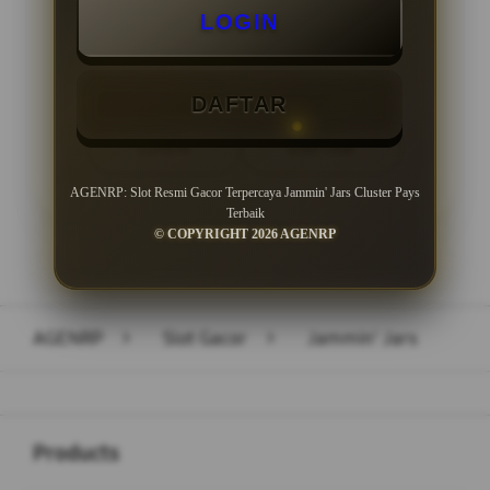
LOGIN
Minimal Withdraw Rp 50.000
DAFTAR
LOGIN
DAFTAR
AGENRP: Slot Resmi Gacor Terpercaya Jammin' Jars Cluster Pays
Terbaik
© COPYRIGHT 2026 AGENRP
Layer Popup Close
AGENRP
>
Slot Gacor
>
Jammin' Jars
Buka
Footer Navigation
Products